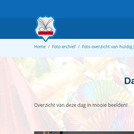
Overslaan en naar de inhoud gaan
Kruimelpad
Home
Foto archief
Foto overzicht van huidig 
D
Overzicht van deze dag in mooie beelden!