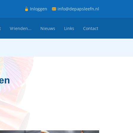
Inloggen
info@depapsleefn.nl
t
Vrienden...
Nieuws
Links
Contact
en