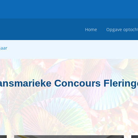
Home
Opgave optoch
jaar
ansmarieke Concours Flering