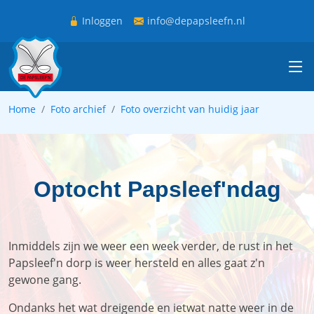
Overslaan en naar de inhoud gaan
Inloggen
info@depapsleefn.nl
Kruimelpad
Home
Foto archief
Foto overzicht van huidig jaar
Optocht Papsleef'ndag
Inmiddels zijn we weer een week verder, de rust in het
Papsleef'n dorp is weer hersteld en alles gaat z'n
gewone gang.
Ondanks het wat dreigende en ietwat natte weer in de